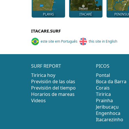
PLAYAS
ITACARÉ
PENINSU
ITACARE.SURF
este site em Português
this site in English
SURF REPORT
PICOS
Tiririca hoy
Pontal
Previsión de las olas
Boca da Barra
Previsión del tiempo
Corais
Horarios de mareas
Tiririca
Videos
Prainha
Jeribucaçu
Engenhoca
Itacarezinho