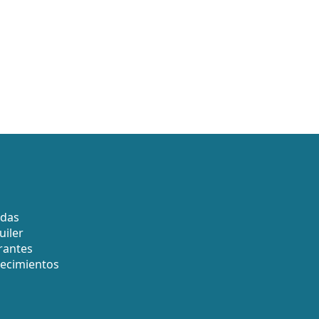
adas
uiler
rantes
tecimientos