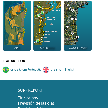
APA
SUR BAHIA
GOOGLE MAP
ITACARE.SURF
este site em Português
this site in English
SURF REPORT
Tiririca hoy
Previsión de las olas