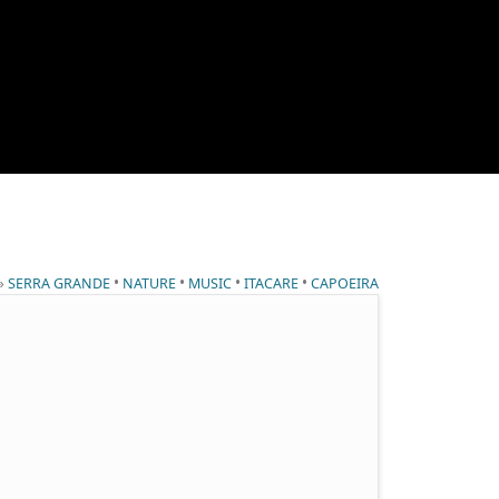
 »
•
•
•
•
SERRA GRANDE
NATURE
MUSIC
ITACARE
CAPOEIRA