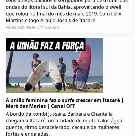
seus atletas baianos e sergipanos para desfrutar das
ondas do litoral sul da Bahia, aproveitando o swell
que rolou no final do mês de maio 2019. Com Félix
Martins e Iago Araújo, locais de Itacaré.
Vidéo publiée le 27/12/2020
A união feminina faz o surfe crescer em Itacaré |
Maré das Marias | Canal OFF
A bordo da kombi Jussara, Barbara e Chantalla
chegam a Itacaré, uma cidade de muito calor, água
quente, ritmo desacelerado, cacau e de mulheres
fortes e engajadas.