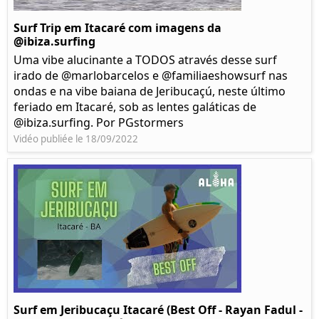
Surf Trip em Itacaré com imagens da
@ibiza.surfing
Uma vibe alucinante a TODOS através desse surf
irado de @marlobarcelos e @familiaeshowsurf nas
ondas e na vibe baiana de Jeribucaçú, neste último
feriado em Itacaré, sob as lentes galáticas de
@ibiza.surfing. Por PGstormers
Vidéo publiée le 18/09/2022
Surf em Jeribucaçu Itacaré (Best Off - Rayan Fadul -