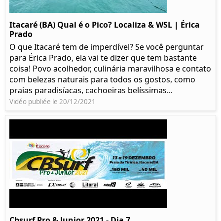
Itacaré (BA) Qual é o Pico? Localiza & WSL | Érica
Prado​
O que Itacaré tem de imperdível? Se você perguntar
para Érica Prado, ela vai te dizer que tem bastante
coisa!​ Povo acolhedor, culinária maravilhosa e contato
com belezas naturais para todos os gostos, como
praias paradisíacas, cachoeiras belíssimas...
Vidéo publiée le 20/12/2021
Cbsurf Pro & Junior 2021 - Dia 7