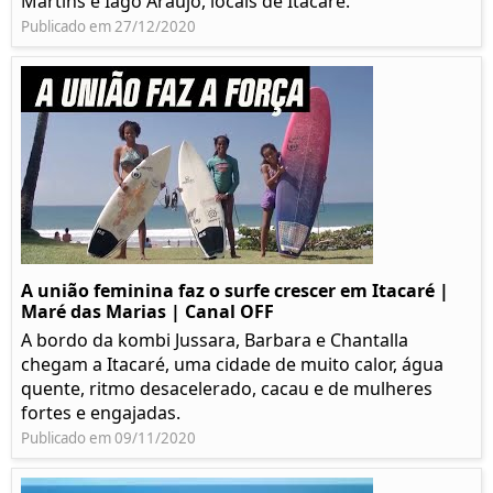
Martins e Iago Araújo, locais de Itacaré.
Publicado em 27/12/2020
A união feminina faz o surfe crescer em Itacaré |
Maré das Marias | Canal OFF
A bordo da kombi Jussara, Barbara e Chantalla
chegam a Itacaré, uma cidade de muito calor, água
quente, ritmo desacelerado, cacau e de mulheres
fortes e engajadas.
Publicado em 09/11/2020