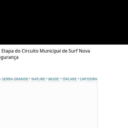
 Etapa do Circuito Municipal de Surf Nova
segurança
 »
•
•
•
•
SERRA GRANDE
NATURE
MUSIC
ITACARE
CAPOEIRA